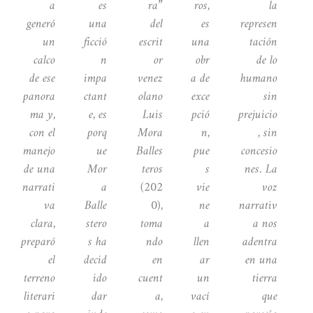
a
es
ra”
ros,
la
generó
una
del
es
represen
un
ficció
escrit
una
tación
calco
n
or
obr
de lo
de ese
impa
venez
a de
humano
panora
ctant
olano
exce
sin
ma y,
e, es
Luis
pció
prejuicio
con el
porq
Mora
n,
, sin
manejo
ue
Balles
pue
concesio
de una
Mor
teros
s
nes. La
narrati
a
(202
vie
voz
va
Balle
0),
ne
narrativ
clara,
stero
toma
a
a nos
preparó
s ha
ndo
llen
adentra
el
decid
en
ar
en una
terreno
ido
cuent
un
tierra
literari
dar
a,
vací
que