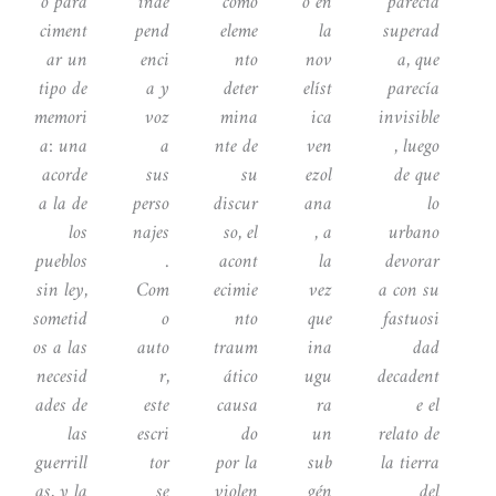
o para
inde
como
o en
parecía
ciment
pend
eleme
la
superad
ar un
enci
nto
nov
a, que
tipo de
a y
deter
elíst
parecía
memori
voz
mina
ica
invisible
a: una
a
nte de
ven
, luego
acorde
sus
su
ezol
de que
a la de
perso
discur
ana
lo
los
najes
so, el
, a
urbano
pueblos
.
acont
la
devorar
sin ley,
Com
ecimie
vez
a con su
sometid
o
nto
que
fastuosi
os a las
auto
traum
ina
dad
necesid
r,
ático
ugu
decadent
ades de
este
causa
ra
e el
las
escri
do
un
relato de
guerrill
tor
por la
sub
la tierra
as, y la
se
violen
gén
del