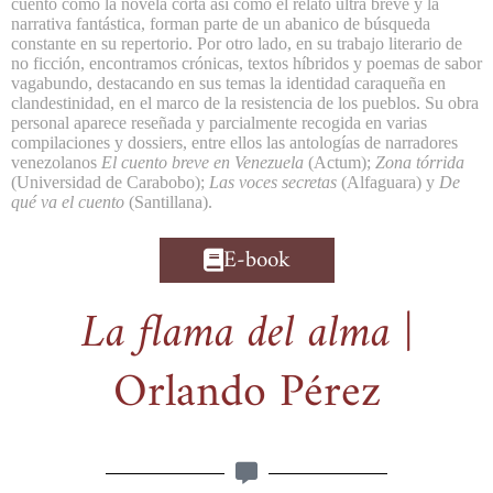
cuento como la novela corta así como el relato ultra breve y la
narrativa fantástica, forman parte de un abanico de búsqueda
constante en su repertorio. Por otro lado, en su trabajo literario de
no ficción, encontramos crónicas, textos híbridos y poemas de sabor
vagabundo, destacando en sus temas la identidad caraqueña en
clandestinidad, en el marco de la resistencia de los pueblos.
Su obra
personal aparece reseñada y parcialmente recogida en varias
compilaciones y dossiers, entre ellos las antologías de narradores
venezolanos
El
cuento
breve
en
Venezuela
(Actum);
Zona
tórrida
(Universidad de Carabobo);
Las
voces
secretas
(Alfaguara) y
De
qué va el cuento
(Santillana).
E-book
La flama del alma
|
Orlando Pérez