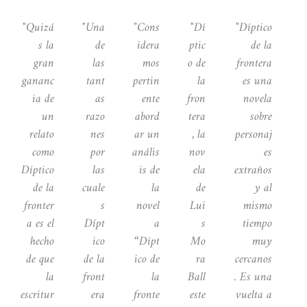
P
N
"Quizá
"Una
"Cons
"Dí
"Díptico
r
e
e
x
s la
de
idera
ptic
de la
v
t
gran
las
mos
o de
frontera
i
gananc
tant
pertin
la
es una
o
ia de
as
ente
fron
novela
u
un
razo
abord
tera
sobre
s
relato
nes
ar un
, la
personaj
como
por
anális
nov
es
Díptico
las
is de
ela
extraños
de la
cuale
la
de
y al
fronter
s
novel
Lui
mismo
a es el
Dípt
a
s
tiempo
hecho
ico
“Dípt
Mo
muy
de que
de la
ico de
ra
cercanos
la
front
la
Ball
. Es una
escritur
era
fronte
este
vuelta a