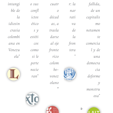
intangi
o sus
cuatr
r: la
fallida,
ble de
confl
o
nar
de un
la
ictos
décad
rati
capitalis
idiosin
ético
as, a
va
mo
crasia
s y
trasla
de
netamen
colombi
estéti
darse
la
te
ana en
cos
al eje
fron
comercia
Venezu
como
fronte
tera
l y de
ela"
si le
rizo
"
una
perte
colom
democra
necie
bo-
cia
ia
Bettina
ma
Pacheco
ran"
venez
deforme
B
ULA
olano
y
”
monstru
Camilo
Mora
osa"
Director
Jose
de
Romero
Bernardo
Contexto
Corzo