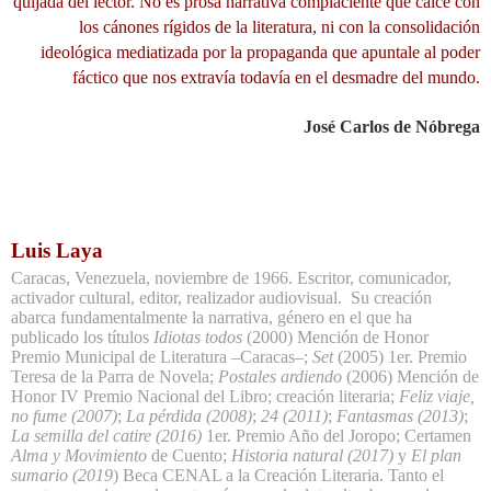
quijada del lector. No es prosa narrativa complaciente que calce con
los cánones rígidos de la literatura, ni con la consolidación
ideológica mediatizada por la propaganda que apuntale al poder
fáctico que nos extravía todavía en el desmadre del mundo.
José Carlos de Nóbrega
Luis Laya
Caracas, Venezuela, noviembre de 1966.
Escritor, comunicador,
activador cultural, editor, realizador audiovisual.
Su creación
abarca fundamentalmente la narrativa, género en el que ha
publicado los títulos
Idiotas
todos
(2000) Mención de Honor
Premio Municipal de Literatura –Caracas–;
Set
(2005) 1er. Premio
Teresa de la Parra de Novela;
Postales
ardiendo
(2006) Mención de
Honor IV Premio Nacional del Libro; creación literaria;
Feliz viaje,
no fume (2007)
;
La pérdida (2008)
;
24 (2011)
;
Fantasmas (2013)
;
La semilla del catire (2016)
1er. Premio Año del Joropo; Certamen
Alma
y
Movimiento
de Cuento;
Historia natural (2017)
y
El plan
sumario (2019
) Beca CENAL a la Creación Literaria.
Tanto el