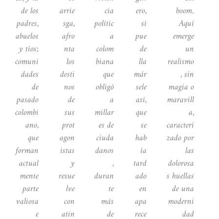
de los
arrie
cia
ero,
boom.
padres,
sga,
polític
si
Aquí
abuelos
afro
a
pue
emerge
y tíos;
nta
colom
de
un
comuni
los
biana
lla
realismo
dades
desti
que
már
, sin
de
nos
obligó
sele
magia o
pasado
de
a
así,
maravill
colombi
sus
millar
que
a,
ano,
prot
es de
se
caracteri
que
agon
ciuda
hab
zado por
forman
istas
danos
ía
las
actual
y
,
tard
dolorosa
mente
resue
duran
ado
s huellas
parte
lve
te
en
de una
valiosa
con
más
apa
moderni
e
atin
de
rece
dad