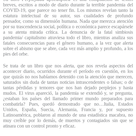
breves, escritos a modo de diario durante la terrible pandemia del
COVID-19, que parece no tener fin. Los mismos revelan tanto la
estatura intelectual de su autor, sus cualidades de profundo
pensador, como su dimensión humana. Nada que merezca atención
por su trascendencia social, política o económica parece escapársele
a su atenta mirada crítica. La denuncia de la fatal simbiosis
pandemia/ capitalismo atraviesa todo el libro, mientras analiza sus
fatales consecuencias para el género humano, a la vez que alerta
sobre el abismo que se abre, cada vez más amplio y profundo, a los
pies del orbe.
Se trata de un libro que nos alerta, que nos revela aspectos del
acontecer diario, ocurridos durante el período en cuestión, en los
que quizás no nos habíamos detenido con la atención que merecen,
saturados sin duda de tantas noticias intrascendentes o falsas; o de
tantas pérdidas y temores que nos han dejado perplejos y hasta
mudos. El virus apareció, la pandemia se extendió y, se pregunta,
¿estaban los países del llamado primer mundo preparados para
combatirla? Pues, quedó demostrado que no…Italia, Estados
Unidos, España, Suecia, Alemania, Francia y, por supuesto
Latinoamérica, poblaron al mundo de una estadística macabra, no
muy creíble por lo demás, de muertos y contagiados sin que se
atinara con un control pronto y eficaz.