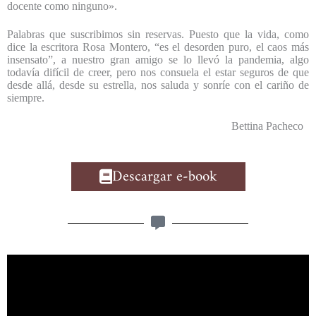
docente como ninguno».
Palabras que suscribimos sin reservas. Puesto que la vida, como
dice la escritora Rosa Montero, “es el desorden puro, el caos más
insensato”, a nuestro gran amigo se lo llevó la pandemia, algo
todavía difícil de creer, pero nos consuela el estar seguros de que
desde allá, desde su estrella, nos saluda y sonríe con el cariño de
siempre.
Bettina Pacheco
Descargar e-book