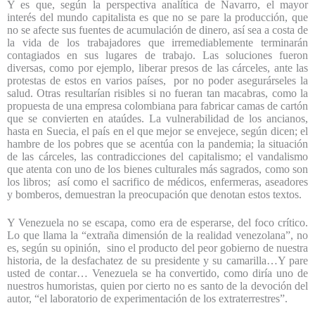
Y es que, según la perspectiva analítica de Navarro, el mayor
interés del mundo capitalista es que no se pare la producción, que
no se afecte sus fuentes de acumulación de dinero, así sea a costa de
la vida de los trabajadores que irremediablemente terminarán
contagiados en sus lugares de trabajo. Las soluciones fueron
diversas, como por ejemplo, liberar presos de las cárceles, ante las
protestas de estos en varios países, por no poder asegurárseles la
salud. Otras resultarían risibles si no fueran tan macabras, como la
propuesta de una empresa colombiana para fabricar camas de cartón
que se convierten en ataúdes. La vulnerabilidad de los ancianos,
hasta en Suecia, el país en el que mejor se envejece, según dicen; el
hambre de los pobres que se acentúa con la pandemia; la situación
de las cárceles, las contradicciones del capitalismo; el vandalismo
que atenta con uno de los bienes culturales más sagrados, como son
los libros; así como el sacrifico de médicos, enfermeras, aseadores
y bomberos, demuestran la preocupación que denotan estos textos.
Y Venezuela no se escapa, como era de esperarse, del foco crítico.
Lo que llama la “extraña dimensión de la realidad venezolana”, no
es, según su opinión, sino el producto del peor gobierno de nuestra
historia, de la desfachatez de su presidente y su camarilla…Y pare
usted de contar… Venezuela se ha convertido, como diría uno de
nuestros humoristas, quien por cierto no es santo de la devoción del
autor, “el laboratorio de experimentación de los extraterrestres”.