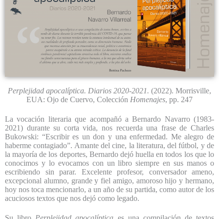
Perplejidad apocalíptica. Diarios 2020-2021.
(2022). Morrisville,
EUA: Ojo de Cuervo, Colección
Homenajes
, pp. 247
La vocación literaria que acompañó a Bernardo Navarro (1983-
2021) durante su corta vida, nos recuerda una frase de Charles
Bukowski: “Escribir es un don y una enfermedad. Me alegro de
haberme contagiado”. Amante del cine, la literatura, del fútbol, y de
la mayoría de los deportes, Bernardo dejó huella en todos los que lo
conocimos y lo evocamos con un libro siempre en sus manos o
escribiendo sin parar. Excelente profesor, conversador ameno,
excepcional alumno, grande y fiel amigo, amoroso hijo y hermano,
hoy nos toca mencionarlo, a un año de su partida, como autor de los
acuciosos textos que nos dejó como legado.
Su libro
Perplejidad apocalíptica
es una compilación de textos