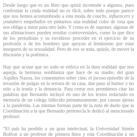
Desde luego que es un libro que quizá incomode a algunos, pues
confrontar la cruda realidad no es fácil, sobre todo porque parece
que nos hemos acostumbrado a esta moda de
coachs
, i
nfluencers
y
youtubers
empeñados en pintarnos una realidad color de rosa que
nos obliga a mirar para otro lado. Y como es de suponer, algunas de
sus afirmaciones pueden resultar controversiales, como lo que dice
de los periodistas y su envidioso proceder en el ejercicio de su
profesión o de los hombres que apoyan al feminismo por estar
inseguros de su sexualidad. Pero de eso se trata, quizás, de mover la
discusión y la polémica.
Hay que acotar que no todo se enfoca en la dura realidad que nos
aqueja, la hermosa semblanza que hace de su madre, del gran
Aquiles Nazoa, los comentarios sobre cine, el jocoso episodio de la
invasión de pulgas en la terraza de su casa, dan paso al humor y no
solo a la ironía y la denuncia. Para cerrar nos permitimos citar las
palabras que Bernardo incluyó en uno de los textos redactado en
memoria de un colega fallecido prematuramente, por causas ajenas
a la pandemia. Las mismas forman parte de la nota de duelo que la
Coordinación a la que Bernardo pertenecía le dedicó al mencionado
profesor:
“El país ha perdido a un gran intelectual, la Universidad Simón
Bolívar a un profesor de primera línea y esta Coordinación a un