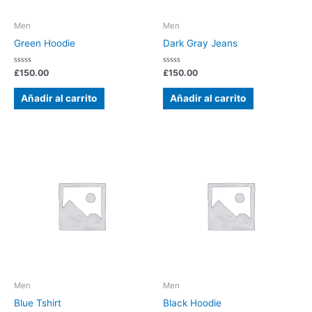
Men
Men
Green Hoodie
Dark Gray Jeans
Valorado
Valorado
£
150.00
£
150.00
con
con
0
0
de
de
Añadir al carrito
Añadir al carrito
5
5
Men
Men
Blue Tshirt
Black Hoodie