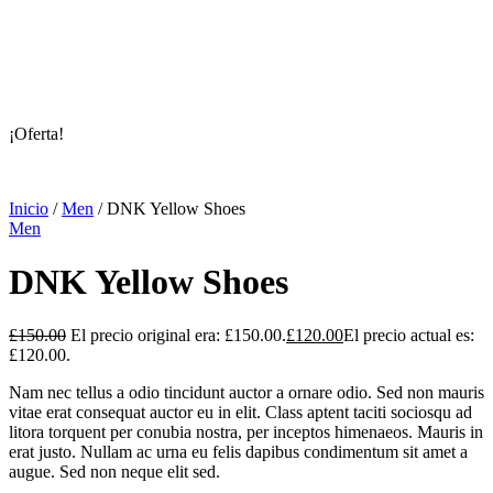
¡Oferta!
Inicio
/
Men
/ DNK Yellow Shoes
Men
DNK Yellow Shoes
£
150.00
El precio original era: £150.00.
£
120.00
El precio actual es:
£120.00.
Nam nec tellus a odio tincidunt auctor a ornare odio. Sed non mauris
vitae erat consequat auctor eu in elit. Class aptent taciti sociosqu ad
litora torquent per conubia nostra, per inceptos himenaeos. Mauris in
erat justo. Nullam ac urna eu felis dapibus condimentum sit amet a
augue. Sed non neque elit sed.